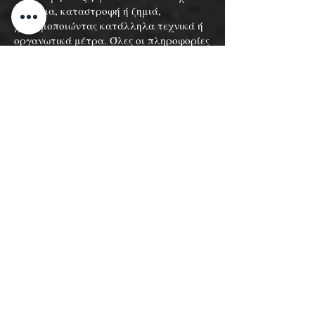
απώλεια, καταστροφή ή ζημιά,
χρησιμοποιώντας κατάλληλα τεχνικά ή
οργανωτικά μέτρα. Όλες οι πληροφορίες
που μας παρέχετε αποθηκεύονται στους
ασφαλείς διακομιστές μας. Οποιεσδήποτε
συναλλαγές πληρωμής
κρυπτογραφούνται χρησιμοποιώντας
τεχνολογία SSL.
Όπου έχουμε δώσει ή έχετε επιλέξει έναν
κωδικό πρόσβασης, είστε υπεύθυνοι για
τη διατήρηση αυτού του κωδικού
πρόσβασης εμπιστευτικό.
Ωστόσο, αναγνωρίζετε ότι κανένα
σύστημα δεν μπορεί να είναι απόλυτα
ασφαλές. Επομένως, παρόλο που
λαμβάνουμε αυτά τα βήματα για την
προστασία των προσωπικών σας
δεδομένων, δεν υποσχόμαστε ότι τα
προσωπικά σας δεδομένα θα παραμένουν
πάντα απολύτως ασφαλή. Σας
συνιστούμε επίσης να αλλάζετε τακτικά