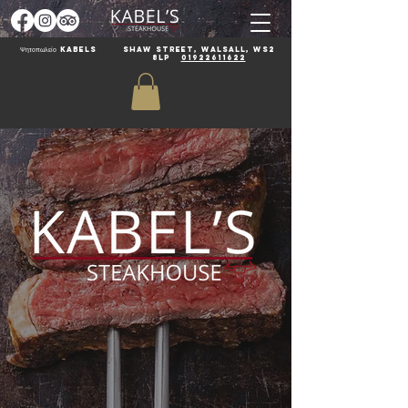
Ψητοπωλείο Kabels
Shaw Street, Walsall, WS2
8LP
01922611622