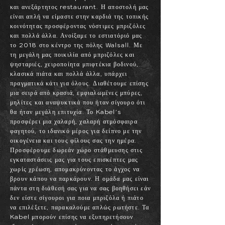
και
ανεξάρτητος
restaurant. Η αποστολή μας
είναι απλή να είμαστε στην καρδιά της τοπικής
κοινότητας προσφέροντας νόστιμες μπριζόλες
και πολλά άλλα. Ανοίξαμε το εστιατόριό μας
το 2018 στο κέντρο της πόλης Walsall. Με
τη μεγάλη μας ποικιλία από μπριζόλες και
ψησταριές, χειροποίητα μπιφτέκια βοδινού,
κλασικά πιάτα και πολλά άλλα, υπάρχει
πραγματικά κάτι για όλους. Διαθέτουμε επίσης
μια σειρά από κρασιά, εμφιαλωμένες μπύρες,
μηλίτες και αναψυκτικά που ήταν σίγουρο ότι
θα ήταν μεγάλη επιτυχία. Το Kabel's
προσφέρει μια χαλαρή, χαλαρή ατμόσφαιρα
φαγητού, το ιδανικό μέρος για δείπνο με την
οικογένεια και τους φίλους σας την ημέρα.
Προσφέρουμε δωρεάν χώρο στάθμευσης στις
εγκαταστάσεις μας για τους επισκέπτες μας
χωρίς χρέωση, απομακρύνοντας το άγχος να
βρουν κάπου να παρκάρουν. Η ομάδα μας είναι
πάντα στη διάθεσή σας για να σας βοηθήσει εάν
δεν είστε σίγουροι για ποια μπριζόλα ή πιάτο
να επιλέξετε, παρακαλούμε απλώς ρωτήστε. Τα
Kabel μπορούν επίσης να εξυπηρετήσουν