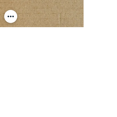
Δημιουργία λογαριασμού
Δημιουργήστε έναν λογαριασμό και
θα σας δώσουμε 50 βαθμούς
ξεκινήστε
CREATE NEW ACCOUNT OR LOG IN
ΕΠΙΚΟΙΝΩΝΙΑ &