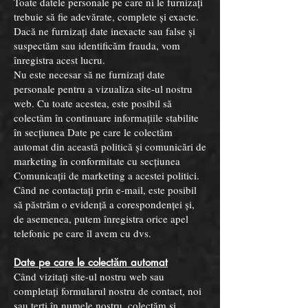
Toate datele personale pe care ni le furnizați
trebuie să fie adevărate, complete și exacte.
Dacă ne furnizați date inexacte sau false și
suspectăm sau identificăm frauda, vom
înregistra acest lucru.
Nu este necesar să ne furnizați date
personale pentru a vizualiza site-ul nostru
web. Cu toate acestea, este posibil să
colectăm în continuare informațiile stabilite
în secțiunea Date pe care le colectăm
automat din această politică și comunicări de
marketing în conformitate cu secțiunea
Comunicații de marketing a acestei politici.
Când ne contactați prin e-mail, este posibil
să păstrăm o evidență a corespondenței și,
de asemenea, putem înregistra orice apel
telefonic pe care îl avem cu dvs.
Date pe care le colectăm automat
Când vizitați site-ul nostru web sau
completați formularul nostru de contact, noi
sau terți în numele nostru, colectăm și