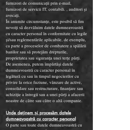
furnizori de comunicații prin e-mail,
furnizori de servicii IT, contabili. , auditori și
avocați.
În anumite circumstanțe, este posibil să fim
nevoiți să dezvăluim datele dumneavoastră
cu caracter personal în conformitate cu legile
și/sau reglementările aplicabile, de exemplu,
ca parte a proceselor de combatere a spălării
banilor sau să protejăm drepturile,
proprietatea sau siguranța unei terțe părți.
De asemenea, putem împărtăși datele
dumneavoastră cu caracter personal în
legătură cu sau în timpul negocierilor cu
privire la orice fuziune, vânzare de active,
consolidare sau restructurare, finanțare sau
achiziție a întregii sau a unei părți a afacerii
noastre de către sau către o altă companie.
Unde deținem și procesăm datele
dumneavoastră cu caracter personal
O parte sau toate datele dumneavoastră cu