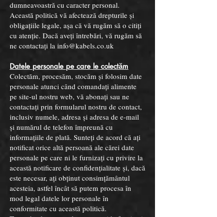
dumneavoastră cu caracter personal.
Această politică vă afectează drepturile și
obligațiile legale, așa că vă rugăm să o citiți
cu atenție. Dacă aveți întrebări, vă rugăm să
ne contactați la
info@kabels.co.uk
Datele personale pe care le colectăm
Colectăm, procesăm, stocăm și folosim date
personale atunci când comandați alimente
pe site-ul nostru web, vă abonați sau ne
contactați prin formularul nostru de contact,
inclusiv numele, adresa și adresa de e-mail
și numărul de telefon împreună cu
informațiile de plată. Sunteți de acord că ați
notificat orice altă persoană ale cărei date
personale pe care ni le furnizați cu privire la
această notificare de confidențialitate și, dacă
este necesar, ați obținut consimțământul
acesteia, astfel încât să putem procesa în
mod legal datele lor personale în
conformitate cu această politică.