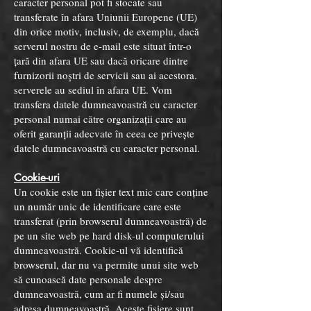
caracter personal pot fi stocate sau
transferate în afara Uniunii Europene (UE)
din orice motiv, inclusiv, de exemplu, dacă
serverul nostru de e-mail este situat într-o
țară din afara UE sau dacă oricare dintre
furnizorii noștri de servicii sau ai acestora.
serverele au sediul în afara UE. Vom
transfera datele dumneavoastră cu caracter
personal numai către organizații care au
oferit garanții adecvate în ceea ce privește
datele dumneavoastră cu caracter personal.
Cookie-uri
Un cookie este un fișier text mic care conține
un număr unic de identificare care este
transferat (prin browserul dumneavoastră) de
pe un site web pe hard disk-ul computerului
dumneavoastră. Cookie-ul vă identifică
browserul, dar nu va permite unui site web
să cunoască date personale despre
dumneavoastră, cum ar fi numele și/sau
adresa dumneavoastră. Aceste fișiere sunt