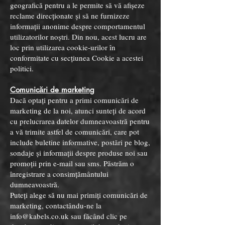
geografică pentru a le permite să vă afișeze
reclame direcționate și să ne furnizeze
informații anonime despre comportamentul
utilizatorilor noștri. Din nou, acest lucru are
loc prin utilizarea cookie-urilor în
conformitate cu secțiunea Cookie a acestei
politici.
Comunicări de marketing
Dacă optați pentru a primi comunicări de
marketing de la noi, atunci sunteți de acord
cu prelucrarea datelor dumneavoastră pentru
a vă trimite astfel de comunicări, care pot
include buletine informative, postări pe blog,
sondaje și informații despre produse noi sau
promoții prin e-mail sau sms. Păstrăm o
înregistrare a consimțământului
dumneavoastră.
Puteți alege să nu mai primiți comunicări de
marketing, contactându-ne la
info@kabels.co.uk
sau făcând clic pe