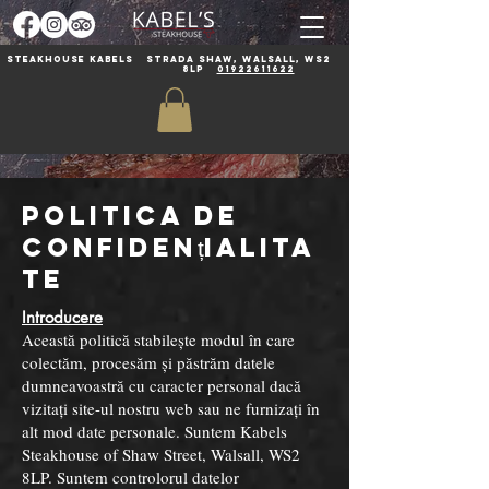
Steakhouse Kabels
Strada Shaw, Walsall, WS2
8LP
01922611622
Politica de
confidențialita
te
Introducere
Această politică stabilește modul în care
colectăm, procesăm și păstrăm datele
dumneavoastră cu caracter personal dacă
vizitați site-ul nostru web sau ne furnizați în
alt mod date personale. Suntem Kabels
Steakhouse of Shaw Street, Walsall, WS2
8LP. Suntem controlorul datelor