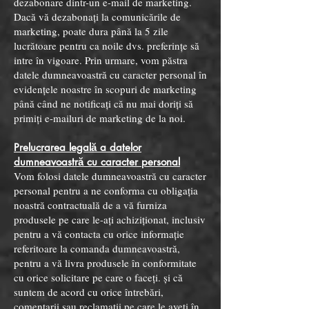
dezabonare dintr-un e-mail de marketing.
Dacă vă dezabonați la comunicările de
marketing, poate dura până la 5 zile
lucrătoare pentru ca noile dvs. preferințe să
intre în vigoare. Prin urmare, vom păstra
datele dumneavoastră cu caracter personal în
evidențele noastre în scopuri de marketing
până când ne notificați că nu mai doriți să
primiți e-mailuri de marketing de la noi.
Prelucrarea legală a datelor
dumneavoastră cu caracter personal
Vom folosi datele dumneavoastră cu caracter
personal pentru a ne conforma cu obligația
noastră contractuală de a vă furniza
produsele pe care le-ați achiziționat, inclusiv
pentru a vă contacta cu orice informație
referitoare la comanda dumneavoastră,
pentru a vă livra produsele în conformitate
cu orice solicitare pe care o faceți. și că
suntem de acord cu orice întrebări,
comentarii sau reclamații pe care le aveți în