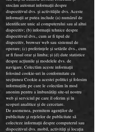
stocăm automat informații despre
dispozitivul dvs. și activitățile dvs. Aceste
informații ar putea include (a) numărul de
identificare unic al computerului sau al altui
dispozitiv; (b) informații tehnice despre
dispozitivul dvs., cum ar fi tipul de
dispozitiv, browser web sau sistemul de
operare; (c) preferințele și setările dvs., cum
ar fi fusul orar și limba; și (d) date statistice
despre acțiunile și modelele dvs. de
navigare. Colectăm aceste informații
folosind cookie-uri în conformitate cu
secțiunea Cookie a acestei politici și folosim
informațiile pe care le colectăm în mod
anonim pentru a îmbunătăți site-ul nostru
web și serviciul pe care îl oferim și în
scopuri analitice și de cercetare.
De asemenea, permitem agenților de
publicitate și rețelelor de publicitate să
colecteze informații despre computerul sau
dispozitivul dvs. mobil, activități și locația