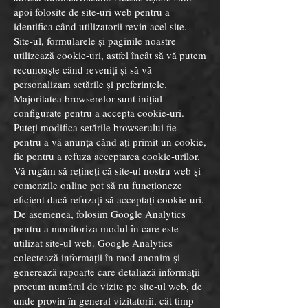
apoi folosite de site-uri web pentru a
identifica când utilizatorii revin acel site.
Site-ul, formularele și paginile noastre
utilizează cookie-uri, astfel încât să vă putem
recunoaște când reveniți și să vă
personalizam setările și preferințele.
Majoritatea browserelor sunt inițial
configurate pentru a accepta cookie-uri.
Puteți modifica setările browserului fie
pentru a vă anunța când ați primit un cookie,
fie pentru a refuza acceptarea cookie-urilor.
Vă rugăm să rețineți că site-ul nostru web și
comenzile online pot să nu funcționeze
eficient dacă refuzați să acceptați cookie-uri.
De asemenea, folosim Google Analytics
pentru a monitoriza modul în care este
utilizat site-ul web. Google Analytics
colectează informații în mod anonim și
generează rapoarte care detaliază informații
precum numărul de vizite pe site-ul web, de
unde provin în general vizitatorii, cât timp