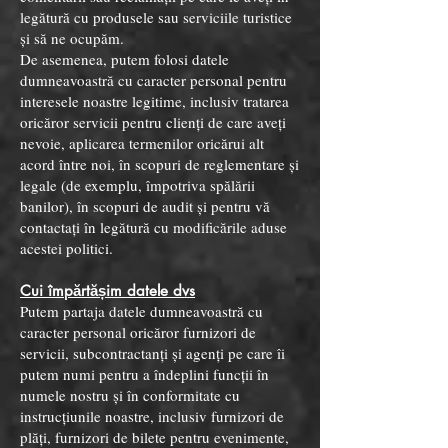
legătură cu produsele sau serviciile turistice
și să ne ocupăm.
De asemenea, putem folosi datele
dumneavoastră cu caracter personal pentru
interesele noastre legitime, inclusiv tratarea
oricăror servicii pentru clienți de care aveți
nevoie, aplicarea termenilor oricărui alt
acord între noi, în scopuri de reglementare și
legale (de exemplu, împotriva spălării
banilor), în scopuri de audit și pentru vă
contactați în legătură cu modificările aduse
acestei politici.
Cui împărtășim datele dvs
Putem partaja datele dumneavoastră cu
caracter personal oricăror furnizori de
servicii, subcontractanți și agenți pe care îi
putem numi pentru a îndeplini funcții în
numele nostru și în conformitate cu
instrucțiunile noastre, inclusiv furnizori de
plăți, furnizori de bilete pentru evenimente,