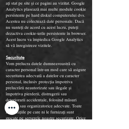
ați stat pe site și ce pagini au vizitat. Google
Analytics plasează mai multe module cookie
persistente pe hard diskul computerului dvs.
Acestea nu colectează date personale. Dacă
nu sunteți de acord cu acest lucru, puteți
dezactiva cookie-urile persistente în browser.
Acest lucru va împiedica Google Analytics
să vă înregistreze vizitele.
Securitate
Vom prelucra datele dumneavoastră cu
caracter personal într-un mod care să asigure
securitatea adecvată a datelor cu caracter
personal, inclusiv protecția împotriva
prelucrării neautorizate sau ilegale și
împotriva pierderii, distrugerii sau
deteriorarii accidentale, folosind măsuri
tehnice sau organizatorice adecvate. Toate
informațiile pe care ni le furnizați sunt
stocate pe serverele noastre securizate. Orice
tranzacție de plată este criptată folosind