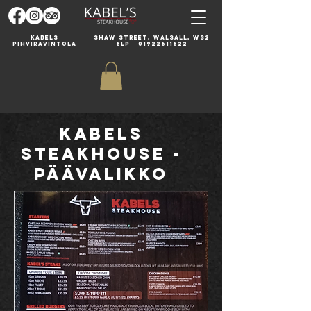
Kabels
Shaw Street, Walsall, WS2
pihviravintola
8LP
01922611622
Kabels
Steakhouse -
päävalikko