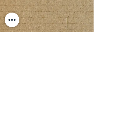
Luo tili
Luo tili ja annamme
sinulle 50 pistettä
pääset alkuun
CREATE NEW ACCOUNT OR LOG IN
YHTEYSTIED