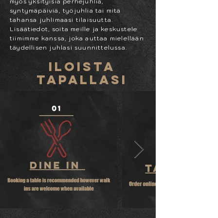
myös yksityisiä perhejuhlia,
syntymäpäiviä, työjuhlia tai mitä
tahansa juhlimaasi tilaisuutta.
Lisää
tiedot,
soita meille ja keskustele
tiimimme kanssa, joka auttaa mielellään
täydellisen juhlasi suunnittelussa.
ILOISTA
TAPALLASI