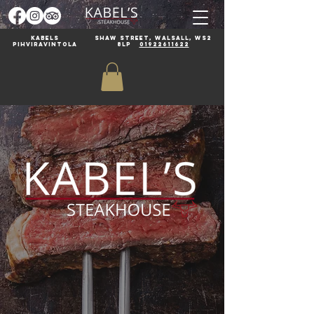
Kabels
Shaw Street, Walsall, WS2
pihviravintola
8LP
01922611622