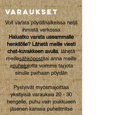
VARAUKSET
Voit varata pöydän
aikeissa
neljä
ihmistä verkossa
Haluatko varata useammalle
henkilölle? Lähetä meille viesti
chat-kuvakkeen avulla
, lähetä
meille
sähköposti
tai anna meille
a
puhelu
jotta voimme tarjota
sinulle parhaan pöydän
Pystyivät myös
majoittaa
yksityisiä varauksia 20 - 30
hengelle, puhu vain joukkueen
jäsenen kanssa puhelimitse