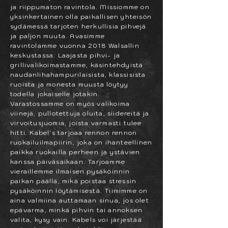
ja
riippumaton
ravintola. Missiomme on
yksinkertainen olla paikallisen yhteisön
sydämessä tarjoten herkullisia pihvejä
ja paljon muuta. Avasimme
ravintolamme vuonna 2018 Walsallin
keskustassa. Laajasta pihvi- ja
grillivalikoimastamme, käsintehdyistä
naudanlihahampurilaisista, klassisista
ruoista ja monesta muusta löytyy
todella jokaiselle jotakin.
Varastossamme on myös valikoima
viinejä, pullotettuja oluita, siidereitä ja
virvoitusjuomia, joista varmasti tulee
hitti. Kabel's tarjoaa rennon rennon
ruokailuilmapiirin, joka on ihanteellinen
paikka ruokailla perheen ja ystävien
kanssa päiväsaikaan. Tarjoamme
vieraillemme ilmaisen pysäköinnin
paikan päällä, mikä poistaa stressin
pysäköinnin löytämisestä. Tiimimme on
aina valmiina auttamaan sinua, jos olet
epävarma, minkä pihvin tai annoksen
valita, kysy vain. Kabels voi järjestää