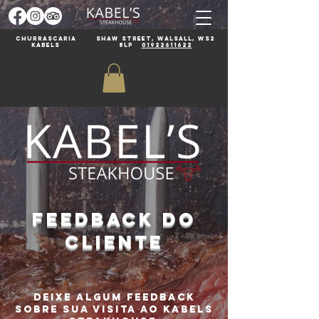
Churrascaria
Shaw Street, Walsall, WS2
Kabels
8LP
01922611622
FEEDBACK DO
CLIENTE
deixe algum feedback
sobre sua visita ao Kabels