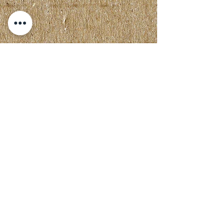
Não teve uma
experiência feliz?
então entre em
contato conosco
para nos informar o
que deu errado para
que possamos ter a
oportunidade de
consertar as coisas
Contate-nos