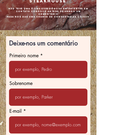
Steakhouse
Não teve uma ótima experiência? Então entre em
contato conosco antes
e deixando um
comentário
para nos dar uma chance de consertar as coisas
Deixe-nos um comentário
Primeiro nome
Sobrenome
E-mail