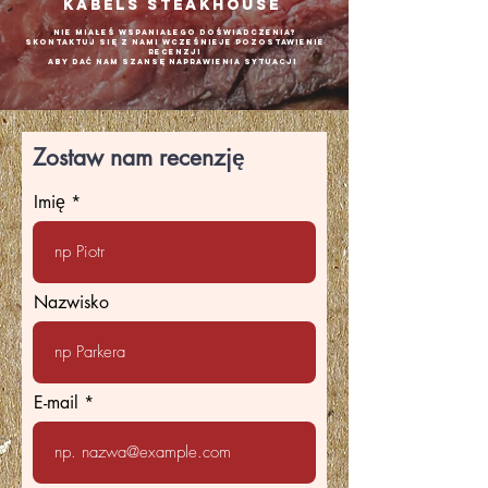
Kabels Steakhouse
Nie miałeś wspaniałego doświadczenia?
Skontaktuj się z nami wcześniej
e pozostawienie
recenzji
aby dać nam szansę naprawienia sytuacji
Zostaw nam recenzję
Imię
Nazwisko
E-mail