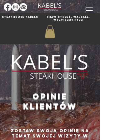
Steakhouse Kabels
Shaw Street, Walsall,
WS2
01922611622
OPINIE
KLIENTÓW
zostaw swoją opinię na
temat swojej wizyty w