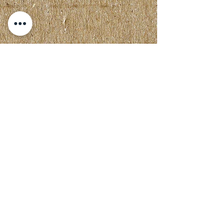
Nie miałeś
szczęśliwego
doświadczenia?
następnie skontaktuj
się z nami, aby
poinformować nas, co
poszło nie tak,
abyśmy mogli
naprawić sytuację
Skontaktuj się z nami